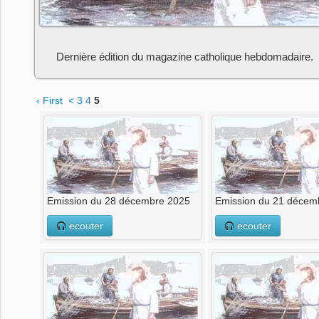
Dernière édition du magazine catholique hebdomadaire.
‹ First
<
3
4
5
Emission du 28 décembre 2025
Emission du 21 décem
ecouter
ecouter