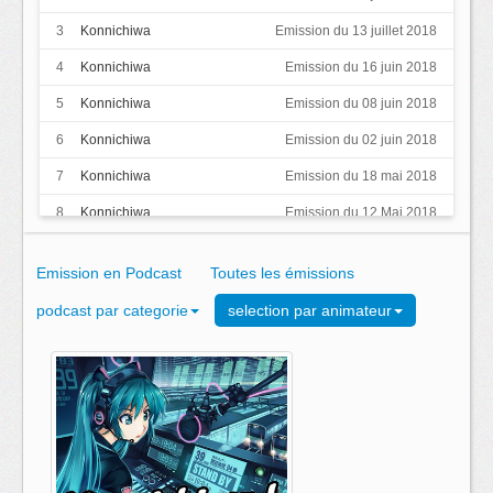
L'équipe
3
Konnichiwa
Emission du 13 juillet 2018
4
Konnichiwa
Emission du 16 juin 2018
5
Konnichiwa
Emission du 08 juin 2018
6
Konnichiwa
Emission du 02 juin 2018
7
Konnichiwa
Emission du 18 mai 2018
8
Konnichiwa
Emission du 12 Mai 2018
9
Konnichiwa
Emission du 05 mai 2018
Emission en Podcast
Toutes les émissions
10
Konnichiwa
Emission du 27 avril 2018
podcast par categorie
selection par animateur