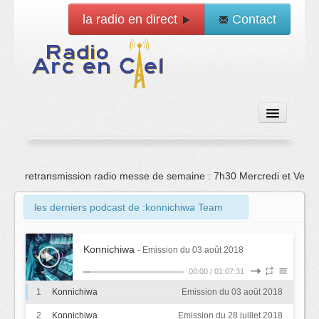
la radio en direct
Contact
Accueil
retransmission radio messe de semaine : 7h30 Mercredi et Vend
Emissions
les derniers podcast de :konnichiwa Team
News
Konnichiwa
- Emission du 03 août 2018
Vidéo
00:00
/
01:07:31
1
Konnichiwa
Emission du 03 août 2018
La radio
2
Konnichiwa
Emission du 28 juillet 2018