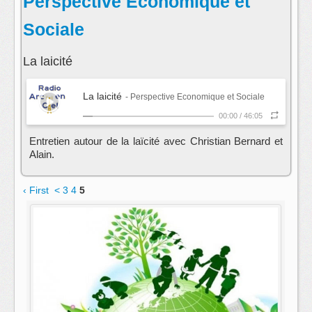
Perspective Economique et
Sociale
La laicité
La laicité
- Perspective Economique et Sociale
00:00
/
46:05
Entretien autour de la laïcité avec Christian Bernard et
Alain.
‹ First
<
3
4
5