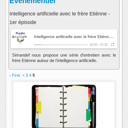
Evenementiel
Intelligence artificielle avec le frère Etiènne -
1er épisode
I
ntelligence artificielle avec le frère Etiènne - 1er épisode
00:00
/
25:35
Simandef nous propose une série d'entretien avec le
frère Etiènne autour de l'intelligence artificielle.
‹ First
<
3
4
5