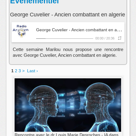
Evenementiel
George Cuvelier - Ancien combattant en algerie
G
eorge Cuvelier - Ancien combattant en algerie
- E
00:00
/
20:36
Cette semaine Marilou nous propose une rencontre
avec George Cuvelier, Ancien combattant en algerie.
1
2
3
>
Last ›
Rencontre avec le dr Louis Marie Desroches - IA dans