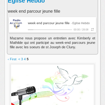
Eglise Hebdo
week end parcour jeune fille
week end parcour jeune fille
- Eglise Hebdo
00:00
/
28:08
Mazame nous propose un entretien avec Kimberly et
Mathilde qui ont participé au week-end parcours jeune
fille avec les soeurs de st Joseph de Cluny.
‹ First
<
3
4
5