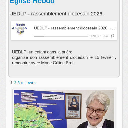
Eglise Hebdo
UEDLP - rassemblement diocesain 2026.
UEDLP - rassemblement diocesain 2026.
- Eglise H
00:00
/
18:54
UEDLP- un enfant dans la prière
organise son rassemblement diocésain le 15 février ,
rencontre avec Marie Céline Bret.
1
2
3
>
Last ›