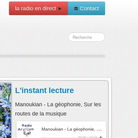
la radio en direct
Contact
L'instant lecture
Manoukian - La géophonie, Sur les
routes de la musique
M
anoukian - La géophonie, Sur les routes de la musique
00:00
/
16:04