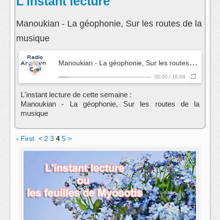
L'instant lecture
Manoukian - La géophonie, Sur les routes de la
musique
M
anoukian - La géophonie, Sur les routes de la musique
00:00
/
16:04
L'instant lecture de cette semaine :
Manoukian - La géophonie, Sur les routes de la
musique
‹ First
<
2
3
4
5
>