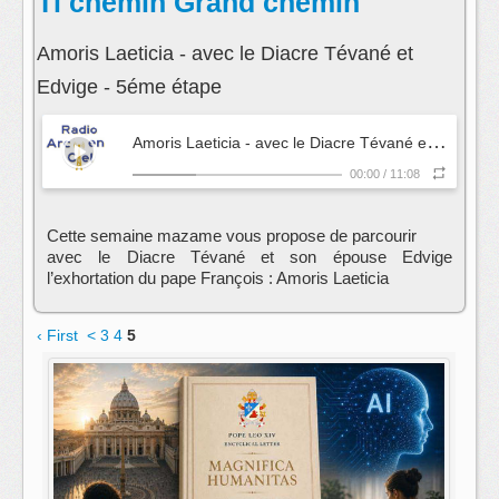
Ti chemin Grand chemin
Amoris Laeticia - avec le Diacre Tévané et
Edvige - 5éme étape
A
moris Laeticia - avec le Diacre Tévané et Edvige - 5éme étape
00:00
/
11:08
Cette semaine mazame vous propose de parcourir
avec le Diacre Tévané et son épouse Edvige
l’exhortation du pape François : Amoris Laeticia
‹ First
<
3
4
5