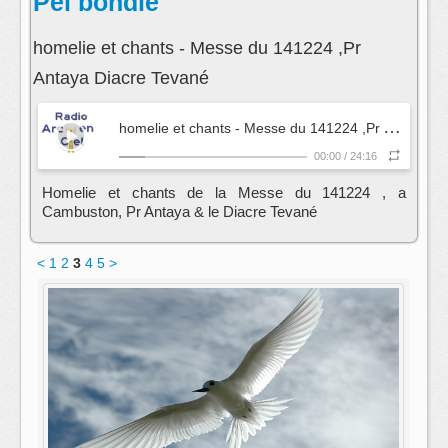
Peï bondié
homelie et chants - Messe du 141224 ,Pr
Antaya Diacre Tevané
h
omelie et chants - Messe du 141224 ,Pr Antaya Diacre Tevané
00:00
/
24:16
Homelie et chants de la Messe du 141224 , a
Cambuston, Pr Antaya & le Diacre Tevané
<
1
2
3
4
5
>