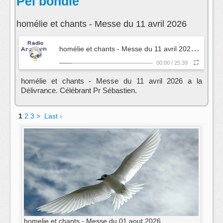
Peï bondié
homélie et chants - Messe du 11 avril 2026
h
omélie et chants - Messe du 11 avril 2026
- Peï bon
00:00
/
25:39
homélie et chants - Messe du 11 avril 2026 a la
Délivrance. Célébrant Pr Sébastien.
1
2
3
>
Last ›
homelie et chants - Messe du 01 aout 2026