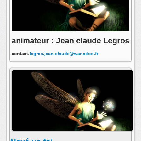
animateur : Jean claude Legros
contact:
legros.jean-claude@wanadoo.fr
s'abonner au fil rss de cette emission: