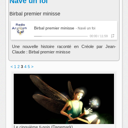
Navé un foi
Birbal premier minisse
Birbal premier minisse
- Navé un foi
00:00
/
11:59
Une nouvelle histoire raconté en Créole par Jean-
Claude : Birbal premier minisse
<
1
2
3
4
5
>
Le cinquième ti-pois (Danemark)