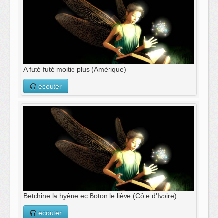
A futé futé moitié plus (Amérique)
ecouter
Betchine la hyène ec Boton le liève (Côte d'Ivoire)
ecouter