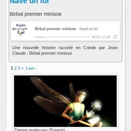
Navé un foi
Birbal premier minisse
Birbal premier minisse
- Navé un foi
00:00
/
11:59
Une nouvelle histoire raconté en Créole par Jean-
Claude : Birbal premier minisse
1
2
3
>
Last ›
Zistoire quate-sou (France)