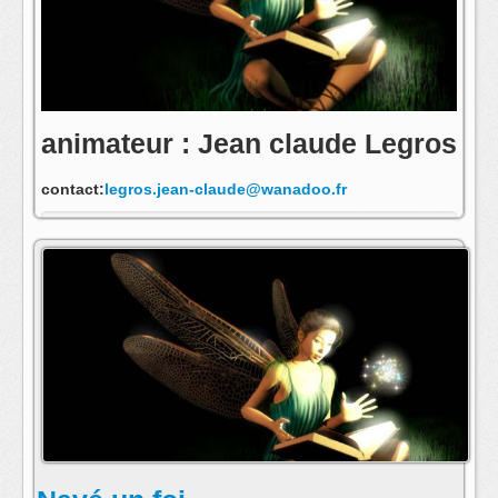
animateur : Jean claude Legros
contact:
legros.jean-claude@wanadoo.fr
s'abonner au fil rss de cette emission: