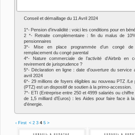
Conseil et démaillage du 11 Avril 2024
1*- Pension d’invalidité : voici les conditions pour en bén
2 *- Retraite complémentaire : fin du malus de 10
pensionnaires
3*- Mise en place programmée d’un congé de
remplacement du congé parental
4*- Nature commerciale de l’activité d’Airbnb en c
revirement de jurisprudence ?
5*- Déclaration en ligne : date d’ouverture du service a
avril 2024
6*- 29 millions de foyers éligibles au nouveau PTZ /Le 
(PTZ) est un dispositif de soutien à la primo-accession.
7*- ETI (Entreprise entre 250 et 4999 salariés ou chiffre
de 1,5 milliard d’Euros) : les Aides pour faire face à l
d’énergie.
‹ First
<
2
3
4
5
>