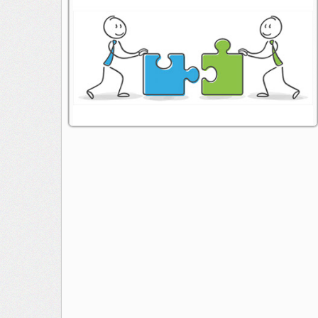
animateur : Annick Folio
contact:
conseil@radioarcenciel.re
s'abonner au fil rss de cette emission: