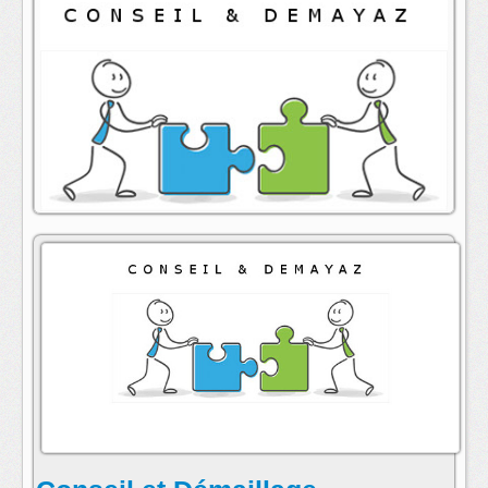
animateur : Annick Folio
contact:
conseil@radioarcenciel.re
s'abonner au fil rss de cette emission: