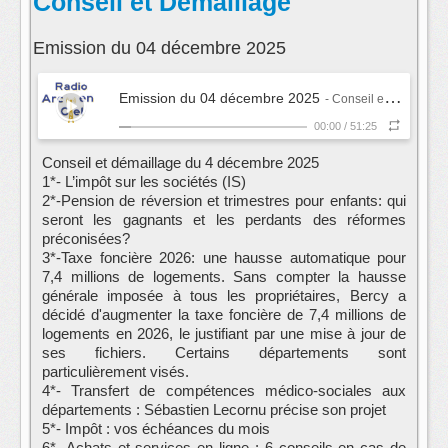
Conseil et Démaillage
Emission du 04 décembre 2025
Emission du 04 décembre 2025
- Conseil et Démaillage
00:00
/
51:25
‌Conseil et démaillage du 4 décembre 2025
1*- L’impôt sur les sociétés (IS)
2*-Pension de réversion et trimestres pour enfants: qui
seront les gagnants et les perdants des réformes
préconisées?
3*-Taxe foncière 2026: une hausse automatique pour
7,4 millions de logements. Sans compter la hausse
générale imposée à tous les propriétaires, Bercy a
décidé d'augmenter la taxe foncière de 7,4 millions de
logements en 2026, le justifiant par une mise à jour de
ses fichiers. Certains départements sont
particulièrement visés.
4*- Transfert de compétences médico-sociales aux
départements : Sébastien Lecornu précise son projet
5*- Impôt : vos échéances du mois
6*- Achats et services en ligne : 6 conseils en cas de