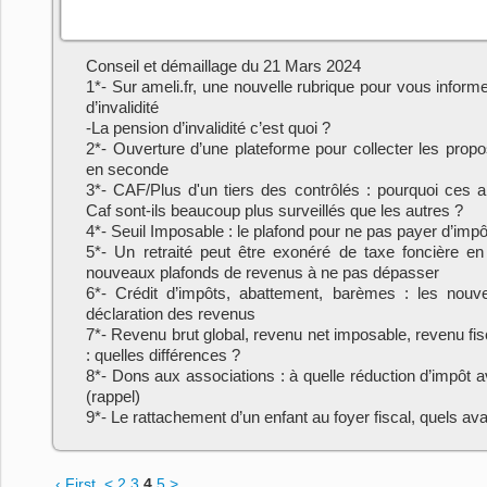
Conseil et démaillage du 21 Mars 2024
1*- Sur ameli.fr, une nouvelle rubrique pour vous inform
d’invalidité
-La pension d’invalidité c’est quoi ?
2*- Ouverture d’une plateforme pour collecter les propo
en seconde
3*- CAF/Plus d'un tiers des contrôlés : pourquoi ces al
Caf sont-ils beaucoup plus surveillés que les autres ?
4*- Seuil Imposable : le plafond pour ne pas payer d’imp
5*- Un retraité peut être exonéré de taxe foncière en
nouveaux plafonds de revenus à ne pas dépasser
6*- Crédit d’impôts, abattement, barèmes : les nouv
déclaration des revenus
7*- Revenu brut global, revenu net imposable, revenu fis
: quelles différences ?
8*- Dons aux associations : à quelle réduction d’impôt a
(rappel)
9*- Le rattachement d’un enfant au foyer fiscal, quels av
‹ First
<
2
3
4
5
>