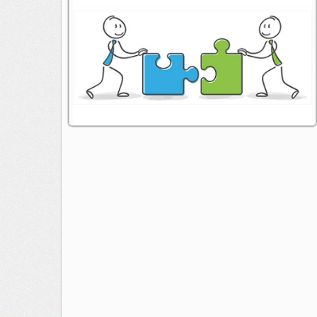
animateur : Annick Folio
contact:
conseil@radioarcenciel.re
s'abonner au fil rss de cette emission: