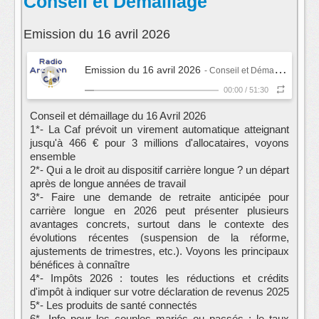
Conseil et Démaillage
Emission du 16 avril 2026
Emission du 16 avril 2026
- Conseil et Démaillage
00:00
/
51:30
Conseil et démaillage du 16 Avril 2026
1*- La Caf prévoit un virement automatique atteignant
jusqu'à 466 € pour 3 millions d'allocataires, voyons
ensemble
2*- Qui a le droit au dispositif carrière longue ? un départ
après de longue années de travail
3*- Faire une demande de retraite anticipée pour
carrière longue en 2026 peut présenter plusieurs
avantages concrets, surtout dans le contexte des
évolutions récentes (suspension de la réforme,
ajustements de trimestres, etc.). Voyons les principaux
bénéfices à connaître
4*- Impôts 2026 : toutes les réductions et crédits
d'impôt à indiquer sur votre déclaration de revenus 2025
5*- Les produits de santé connectés
6*- Info pour les couples mariés ou pacsés : le taux