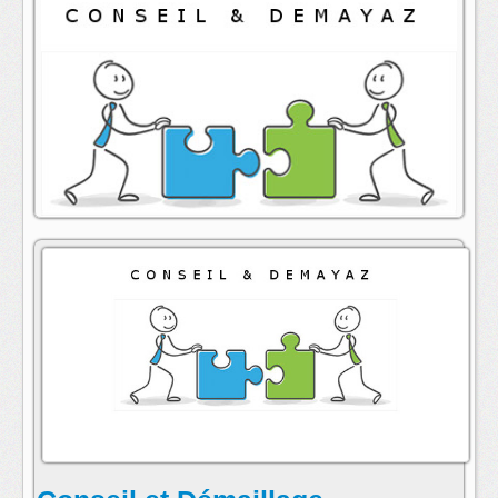
animateur : Annick Folio
contact:
conseil@radioarcenciel.re
s'abonner au fil rss de cette emission: