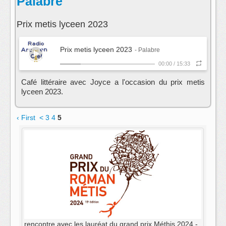
Palabre
Prix metis lyceen 2023
Prix metis lyceen 2023
- Palabre
00:00
/
15:33
Café littéraire avec Joyce a l'occasion du prix metis
lyceen 2023.
‹ First
<
3
4
5
rencontre avec les lauréat du grand prix Méthis 2024 -