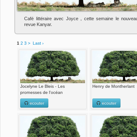
Café littéraire avec Joyce , cette semaine le nouve
revue Kanyar.
1
2
3
>
Last ›
Jocelyne Le Bleis - Les
Henry de Montherlant
promesses de l'océan
ecouter
ecouter