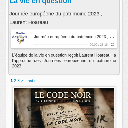
La vie en question
Journée européene du patrimoine 2023 ,
Laurent Hoareau
J
ournée européene du patrimoine 2023 , Laurent Hoareau
00:00
/
28:18
L'équipe de la vie en question reçoit Laurent Hoareau , a
l'approche des Journées européenne du patrimoine
2023
1
2
3
>
Last ›