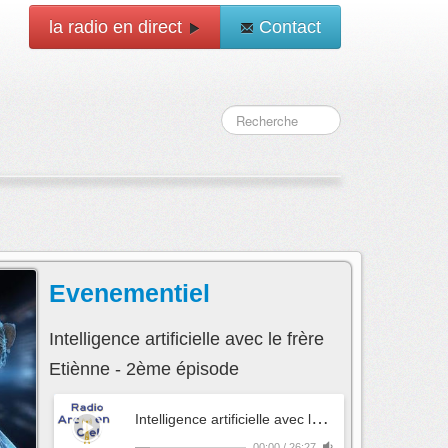
la radio en direct
Contact
Evenementiel
Intelligence artificielle avec le frère
Etiènne - 2ème épisode
I
ntelligence artificielle avec le frère Etiènne - 2ème épisode
00:00
/
26:27