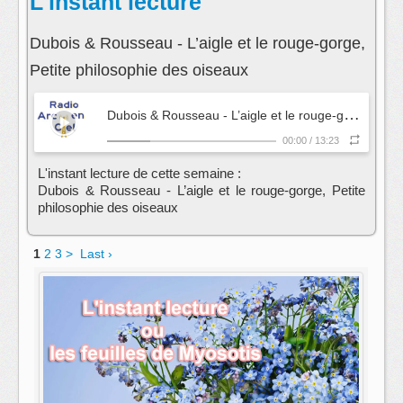
L'instant lecture
Dubois & Rousseau - L’aigle et le rouge-gorge,
Petite philosophie des oiseaux
D
ubois & Rousseau - L’aigle et le rouge-gorge, Petite philosophie des oiseaux
00:00
/
13:23
L'instant lecture de cette semaine :
Dubois & Rousseau - L’aigle et le rouge-gorge, Petite
philosophie des oiseaux
1
2
3
>
Last ›