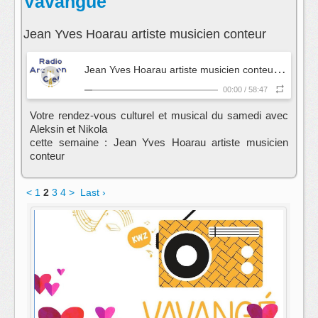
Vavangué
Jean Yves Hoarau artiste musicien conteur
J
ean Yves Hoarau artiste musicien conteur
- Vavang
00:00
/
58:47
Votre rendez-vous culturel et musical du samedi avec
Aleksin et Nikola
cette semaine : Jean Yves Hoarau artiste musicien
conteur
<
1
2
3
4
>
Last ›