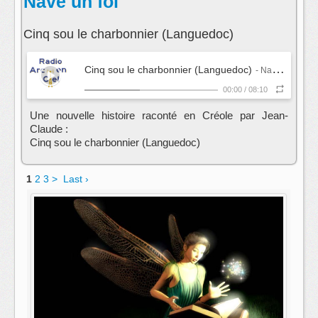
Navé un foi
Cinq sou le charbonnier (Languedoc)
Cinq sou le charbonnier (Languedoc)
- Navé un foi
00:00
/
08:10
Une nouvelle histoire raconté en Créole par Jean-
Claude :
Cinq sou le charbonnier (Languedoc)
1
2
3
>
Last ›