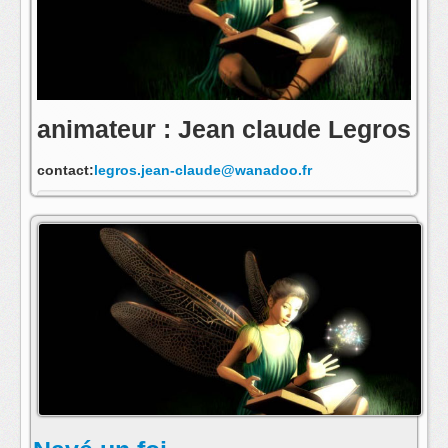
animateur : Jean claude Legros
contact:
legros.jean-claude@wanadoo.fr
s'abonner au fil rss de cette emission: