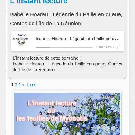
L'instant lecture
Isabelle Hoarau - Légende du Paille-en-queue,
Contes de l’île de La Réunion
I
sabelle Hoarau - Légende du Paille-en-queue, Contes de l’île de La Réunion
00:00
/
13:58
L'instant lecture de cette semaine :
Isabelle Hoarau - Légende du Paille-en-queue, Contes
de l’île de La Réunion
1
2
3
>
Last ›