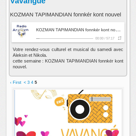
Vavangué
KOZMAN TAPIMANDIAN fonnkér kont nouvel​
K
OZMAN TAPIMANDIAN fonnkér kont nouvel​
- Vava
00:00
/
57:17
Votre rendez-vous culturel et musical du samedi avec
Aleksin et Nikola.
cette semaine : KOZMAN TAPIMANDIAN fonnkér kont
nouvel​.
‹ First
<
3
4
5