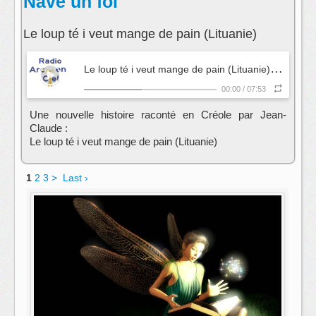
Navé un foi
Le loup té i veut mange de pain (Lituanie)
L
e loup té i veut mange de pain (Lituanie)
- Navé un f
00:00
/
07:53
Une nouvelle histoire raconté en Créole par Jean-
Claude :
Le loup té i veut mange de pain (Lituanie)
1
2
3
>
Last ›