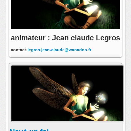
animateur : Jean claude Legros
contact:
legros.jean-claude@wanadoo.fr
s'abonner au fil rss de cette emission: