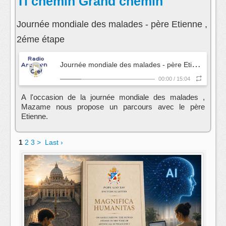
Ti chemin Grand chemin
Journée mondiale des malades - père Etienne ,
2éme étape
J
ournée mondiale des malades - père Etienne , 2éme étape
00:00
/
15:04
A l'occasion de la journée mondiale des malades ,
Mazame nous propose un parcours avec le père
Etienne.
1
2
3
>
Last ›