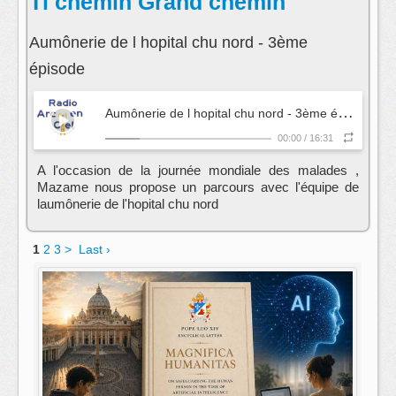
Ti chemin Grand chemin
Aumônerie de l hopital chu nord - 3ème
épisode
A
umônerie de l hopital chu nord - 3ème épisode
- T
00:00
/
16:31
A l'occasion de la journée mondiale des malades ,
Mazame nous propose un parcours avec l'équipe de
laumônerie de l'hopital chu nord
1
2
3
>
Last ›