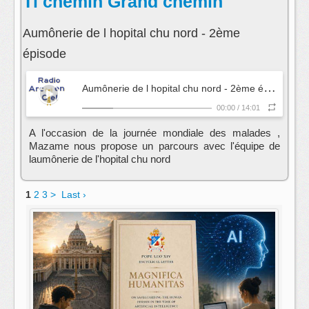
Ti chemin Grand chemin
Aumônerie de l hopital chu nord - 2ème
épisode
A
umônerie de l hopital chu nord - 2ème épisode
- T
00:00
/
14:01
A l'occasion de la journée mondiale des malades ,
Mazame nous propose un parcours avec l'équipe de
laumônerie de l'hopital chu nord
1
2
3
>
Last ›