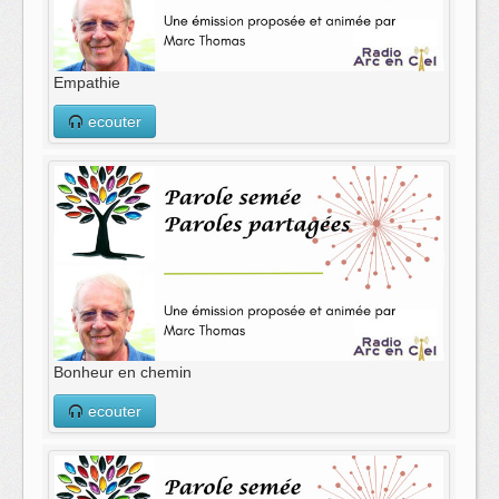
Empathie
ecouter
Bonheur en chemin
ecouter