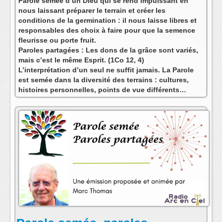
Parole semée d’un Dieu qui se rend impuissant en
nous laissant préparer le terrain et créer les
conditions de la germination : il nous laisse libres et
responsables des choix à faire pour que la semence
fleurisse ou porte fruit.
Paroles partagées : Les dons de la grâce sont variés,
mais c’est le même Esprit. (1Co 12, 4)
L’interprétation d’un seul ne suffit jamais. La Parole
est semée dans la diversité des terrains : cultures,
histoires personnelles, points de vue différents…
Comme le chatoiement multicolore d’un vitrail
pourtant traversé de l’unique soleil… Il s’agit d’un
service à rendre à l’humanité pour continuer l’œuvre
de salut : dans nos sociétés du chacun pour soi où
chacun voudrait avoir raison tout seul, oser partager
pour transformer les oppositions en ressources
complémentaires et constructives.
Retrouver le texte et la vidéo Youtube de chaque
émission sur mon blog (attention lien hypertexte
modifié !) C’est maintenant :
https://www.parole-
semee.com/