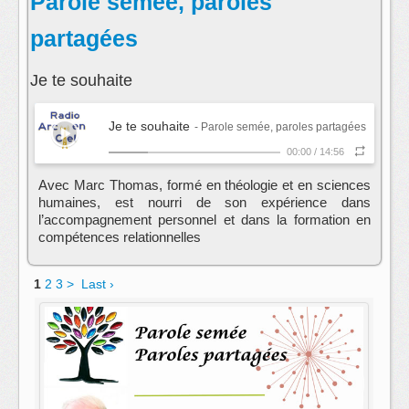
Parole semée, paroles
partagées
Je te souhaite
Je te souhaite
- Parole semée, paroles partagées
00:00
/
14:56
Avec Marc Thomas, formé en théologie et en sciences
humaines, est nourri de son expérience dans
l’accompagnement personnel et dans la formation en
compétences relationnelles
animateur : Marc Thomas
1
2
3
>
Last ›
contact:
Marc THOMAS
s'abonner au fil rss de cette emission: