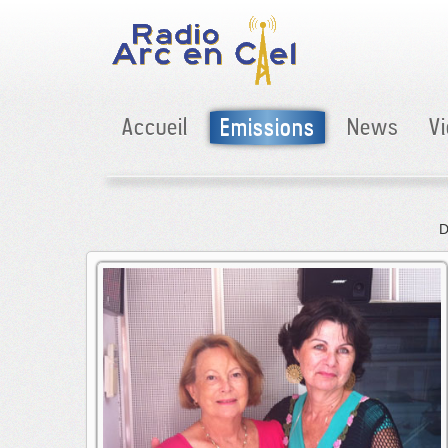
Accueil
Emissions
News
V
Don à Radio Arc en Ciel : votre don est déduit de vos impôts (66% de