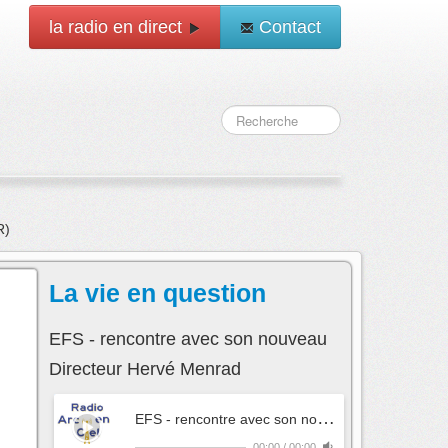
la radio en direct
Contact
Don à
La vie en question
EFS - rencontre avec son nouveau
Directeur Hervé Menrad
E
FS - rencontre avec son nouveau Directeur Hervé Menrad
00:00
/
00:00