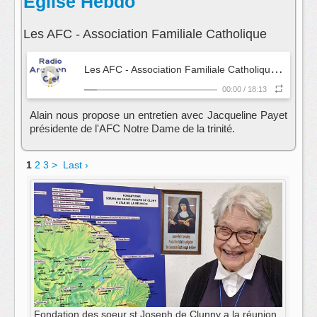
Eglise Hebdo
Les AFC - Association Familiale Catholique
L
es AFC - Association Familiale Catholique
- Eglise 
00:00
/
18:13
Alain nous propose un entretien avec Jacqueline Payet
présidente de l'AFC Notre Dame de la trinité.
1
2
3
>
Last ›
Fondation des soeur st Joseph de Clunny a la réunion