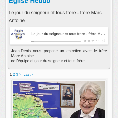
Eglise Hebdo
Le jour du seigneur et tous frere - frère Marc
Antoine
L
e jour du seigneur et tous frere - frère Marc Antoine
00:00
/
28:16
Jean-Denis nous propose un entretien avec le frère
Marc Antoine
de l'équipe du jour du seigneur et tous frère .
1
2
3
>
Last ›