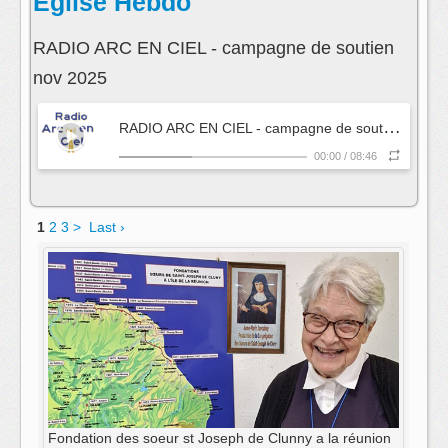
Eglise Hebdo
RADIO ARC EN CIEL - campagne de soutien
nov 2025
R
ADIO ARC EN CIEL - campagne de soutien nov 2025
00:00
/
08:46
1
2
3
>
Last ›
Fondation des soeur st Joseph de Clunny a la réunion