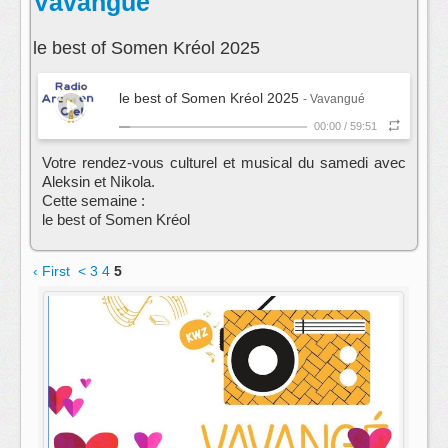
Vavangué
le best of Somen Kréol 2025
le best of Somen Kréol 2025
- Vavangué
00:00
/
59:51
Votre rendez-vous culturel et musical du samedi avec
Aleksin et Nikola.
Cette semaine :
le best of Somen Kréol
‹ First
<
3
4
5