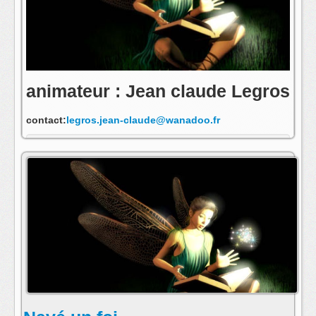
animateur : Jean claude Legros
contact:
legros.jean-claude@wanadoo.fr
s'abonner au fil rss de cette emission: