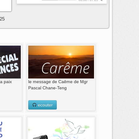
025
la paix
le message de Caême de Mgr
Pascal Chane-Teng
ecouter