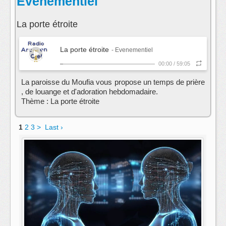
Evenementiel
La porte étroite
La porte étroite
- Evenementiel
00:00
/
59:05
La paroisse du Moufia vous propose un temps de prière
, de louange et d'adoration hebdomadaire.
Thème : La porte étroite
1
2
3
>
Last ›