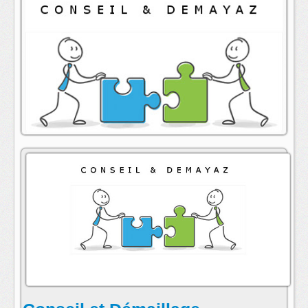
animateur : Annick Folio
contact:
conseil@radioarcenciel.re
s'abonner au fil rss de cette emission: