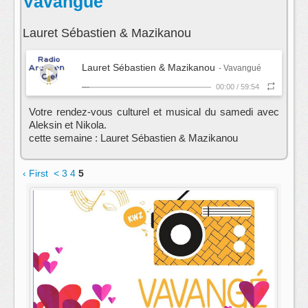
Vavangué
Lauret Sébastien & Mazikanou
Lauret Sébastien & Mazikanou
- Vavangué
00:00
/
59:54
Votre rendez-vous culturel et musical du samedi avec
Aleksin et Nikola.
cette semaine : Lauret Sébastien & Mazikanou
‹ First
<
3
4
5