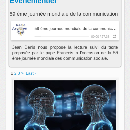
Evenementiel
59 éme journée mondiale de la communication
5
9 éme journée mondiale de la communication
- Ev
00:00
/
27:38
Jean Denis nous propose la lecture suivi du texte
proposée par le pape Francois a l'occasion de la 59
éme journée mondiale des communication sociale.
1
2
3
>
Last ›