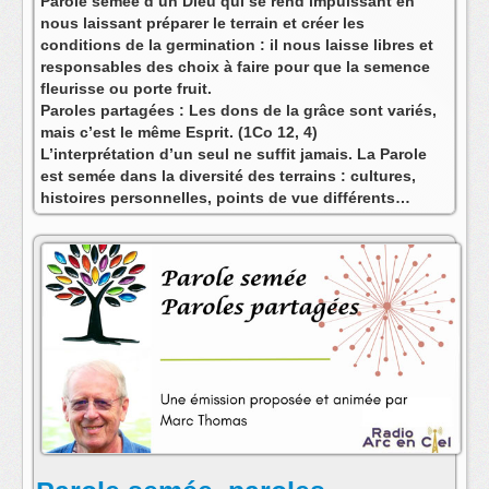
Parole semée d’un Dieu qui se rend impuissant en
nous laissant préparer le terrain et créer les
conditions de la germination : il nous laisse libres et
responsables des choix à faire pour que la semence
fleurisse ou porte fruit.
Paroles partagées : Les dons de la grâce sont variés,
mais c’est le même Esprit. (1Co 12, 4)
L’interprétation d’un seul ne suffit jamais. La Parole
est semée dans la diversité des terrains : cultures,
histoires personnelles, points de vue différents…
Comme le chatoiement multicolore d’un vitrail
pourtant traversé de l’unique soleil… Il s’agit d’un
service à rendre à l’humanité pour continuer l’œuvre
de salut : dans nos sociétés du chacun pour soi où
chacun voudrait avoir raison tout seul, oser partager
pour transformer les oppositions en ressources
complémentaires et constructives.
Retrouver le texte et la vidéo Youtube de chaque
émission sur mon blog (attention lien hypertexte
modifié !) C’est maintenant :
https://www.parole-
semee.com/