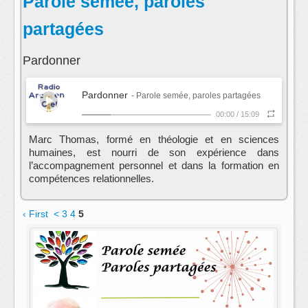
Parole semée, paroles
partagées
Pardonner
Pardonner
- Parole semée, paroles partagées
00:00
/
15:09
Marc Thomas, formé en théologie et en sciences
humaines, est nourri de son expérience dans
l’accompagnement personnel et dans la formation en
compétences relationnelles.
animateur : Marc Thomas
‹ First
<
3
4
5
contact:
Marc THOMAS
s'abonner au fil rss de cette emission: