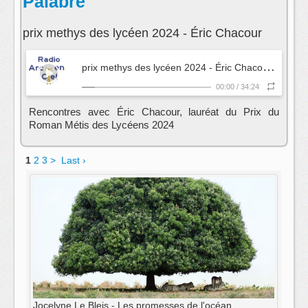
Palabre
prix methys des lycéen 2024 - Éric Chacour
p
rix methys des lycéen 2024 - Éric Chacour
- Palabr
00:00
/
34:24
Rencontres avec Éric Chacour, lauréat du Prix du
Roman Métis des Lycéens 2024
1
2
3
>
Last ›
Jocelyne Le Bleis - Les promesses de l'océan