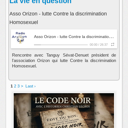
La vie en question
Asso Orizon - lutte Contre la discrimination
Homosexuel
A
sso Orizon - lutte Contre la discrimination Homosexuel
00:00
/
26:37
Rencontre avec Tanguy Sévat-Denuet président de
l'association Orizon qui lutte Contre la discrimination
Homosexuel.
1
2
3
>
Last ›