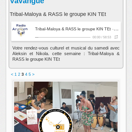
Vavangué
Tribal-Maloya & RASS le groupe KIN TEt
Tribal-Maloya & RASS le groupe KIN TEt
- Vavangué
00:00
/
58:53
Votre rendez-vous culturel et musical du samedi avec
Aleksin et Nikola. cette semaine : Tribal-Maloya &
RASS le groupe KIN TEt
<
1
2
3
4
5
>