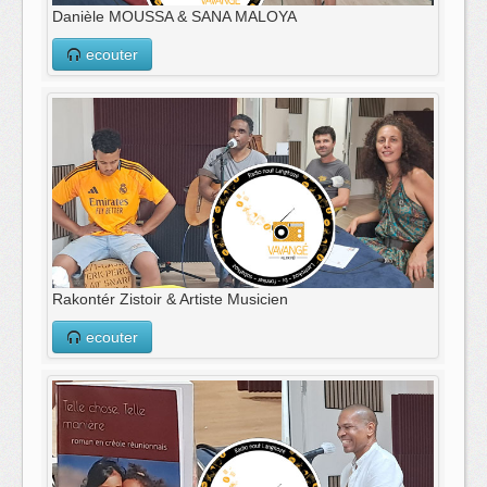
Danièle MOUSSA & SANA MALOYA
ecouter
Rakontér Zistoir & Artiste Musicien
ecouter