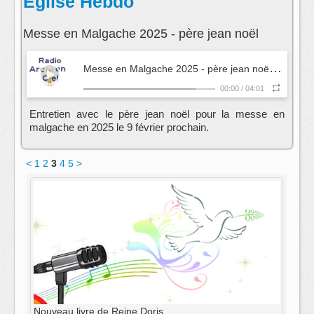
Eglise Hebdo
Messe en Malgache 2025 - père jean noël
M
esse en Malgache 2025 - père jean noël
- Eglise 
00:00
/
04:01
Entretien avec le père jean noël pour la messe en
malgache en 2025 le 9 février prochain.
<
1
2
3
4
5
>
Nouveau livre de Reine Doris