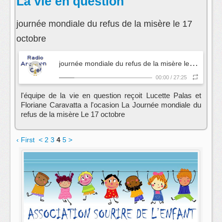
La vie en question
journée mondiale du refus de la misère le 17
octobre
j
ournée mondiale du refus de la misère le 17 octobre
00:00
/
27:25
l'équipe de la vie en question reçoit Lucette Palas et
Floriane Caravatta a l'ocasion La Journée mondiale du
refus de la misère Le 17 octobre
‹ First
<
2
3
4
5
>