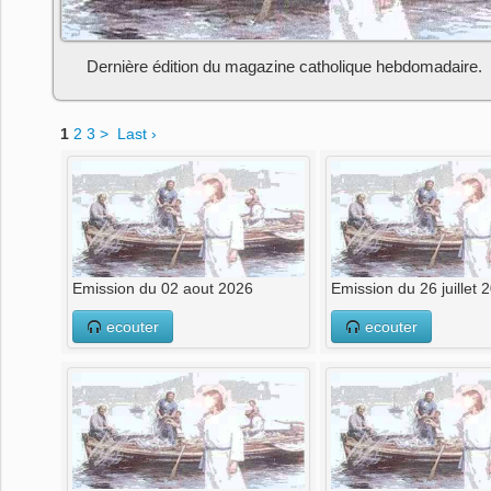
Dernière édition du magazine catholique hebdomadaire.
1
2
3
>
Last ›
Emission du 02 aout 2026
Emission du 26 juillet 
ecouter
ecouter